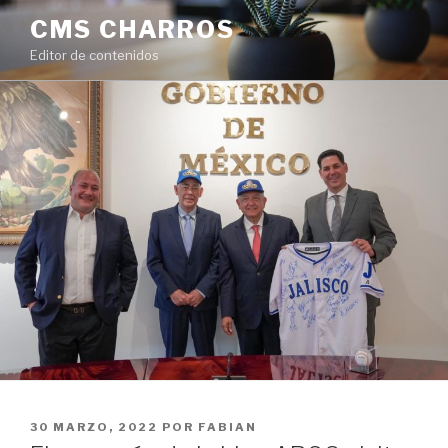
Ir
CMS CHARROS
al
Editor de contenidos
contenido
PUBLICADO
30 MARZO, 2022
POR
FABIAN
EN