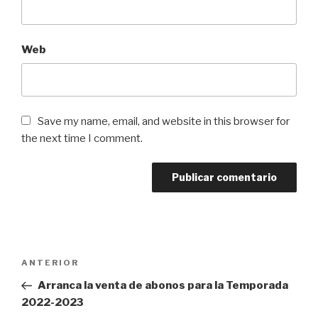
Web
Save my name, email, and website in this browser for
the next time I comment.
Navegación
ANTERIOR
Entrada
de
anterior:
Arranca la venta de abonos para la Temporada
entradas
2022-2023