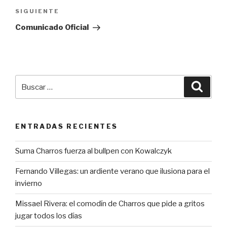
SIGUIENTE
Siguiente
entrada
Comunicado Oficial
Buscar
Busca
por:
ENTRADAS RECIENTES
Suma Charros fuerza al bullpen con Kowalczyk
Fernando Villegas: un ardiente verano que ilusiona para el
invierno
Missael Rivera: el comodín de Charros que pide a gritos
jugar todos los días