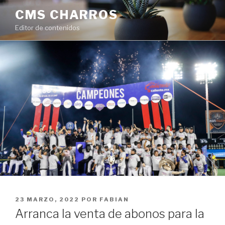
Ir
CMS CHARROS
al
Editor de contenidos
contenido
PUBLICADO
23 MARZO, 2022
POR
FABIAN
EN
Arranca la venta de abonos para la