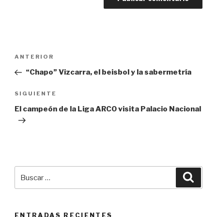
Navegación
ANTERIOR
Entrada
de
anterior:
“Chapo” Vizcarra, el beisbol y la sabermetría
entradas
SIGUIENTE
Siguiente
entrada
El campeón de la Liga ARCO visita Palacio Nacional
Buscar
Busca
por:
ENTRADAS RECIENTES