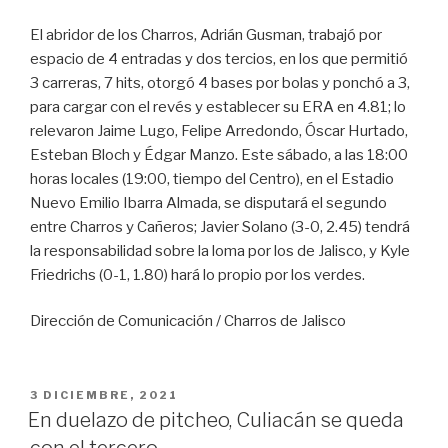
El abridor de los Charros, Adrián Gusman, trabajó por
espacio de 4 entradas y dos tercios, en los que permitió
3 carreras, 7 hits, otorgó 4 bases por bolas y ponchó a 3,
para cargar con el revés y establecer su ERA en 4.81; lo
relevaron Jaime Lugo, Felipe Arredondo, Óscar Hurtado,
Esteban Bloch y Édgar Manzo. Este sábado, a las 18:00
horas locales (19:00, tiempo del Centro), en el Estadio
Nuevo Emilio Ibarra Almada, se disputará el segundo
entre Charros y Cañeros; Javier Solano (3-0, 2.45) tendrá
la responsabilidad sobre la loma por los de Jalisco, y Kyle
Friedrichs (0-1, 1.80) hará lo propio por los verdes.
Dirección de Comunicación / Charros de Jalisco
PUBLICADO
3 DICIEMBRE, 2021
EN
En duelazo de pitcheo, Culiacán se queda