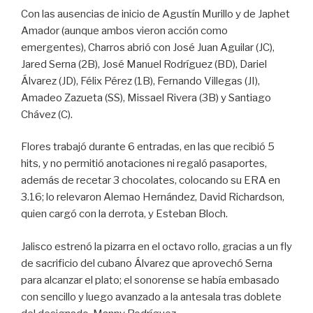
Con las ausencias de inicio de Agustín Murillo y de Japhet
Amador (aunque ambos vieron acción como
emergentes), Charros abrió con José Juan Aguilar (JC),
Jared Serna (2B), José Manuel Rodríguez (BD), Dariel
Álvarez (JD), Félix Pérez (1B), Fernando Villegas (JI),
Amadeo Zazueta (SS), Missael Rivera (3B) y Santiago
Chávez (C).
Flores trabajó durante 6 entradas, en las que recibió 5
hits, y no permitió anotaciones ni regaló pasaportes,
además de recetar 3 chocolates, colocando su ERA en
3.16; lo relevaron Alemao Hernández, David Richardson,
quien cargó con la derrota, y Esteban Bloch.
Jalisco estrenó la pizarra en el octavo rollo, gracias a un fly
de sacrificio del cubano Álvarez que aprovechó Serna
para alcanzar el plato; el sonorense se había embasado
con sencillo y luego avanzado a la antesala tras doblete