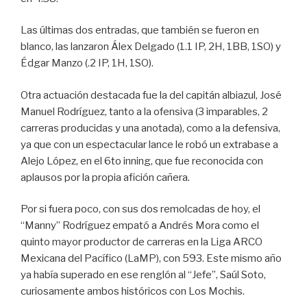
Las últimas dos entradas, que también se fueron en
blanco, las lanzaron Álex Delgado (1.1 IP, 2H, 1BB, 1SO) y
Édgar Manzo (.2 IP, 1H, 1SO).
Otra actuación destacada fue la del capitán albiazul, José
Manuel Rodríguez, tanto a la ofensiva (3 imparables, 2
carreras producidas y una anotada), como a la defensiva,
ya que con un espectacular lance le robó un extrabase a
Alejo López, en el 6to inning, que fue reconocida con
aplausos por la propia afición cañera.
Por si fuera poco, con sus dos remolcadas de hoy, el
“Manny” Rodríguez empató a Andrés Mora como el
quinto mayor productor de carreras en la Liga ARCO
Mexicana del Pacífico (LaMP), con 593. Este mismo año
ya había superado en ese renglón al “Jefe”, Saúl Soto,
curiosamente ambos históricos con Los Mochis.